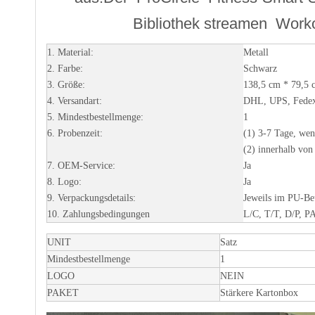
Bibliothek streamen
Worko
1. Material:
Metall
2. Farbe:
Schwarz
3. Größe:
138,5 cm * 79,5 
4. Versandart:
DHL, UPS, Fedex 
5. Mindestbestellmenge:
1
6. Probenzeit:
(1) 3-7 Tage, wen
(2) innerhalb von
7. OEM-Service:
Ja
8. Logo:
Ja
9. Verpackungsdetails:
Jeweils im PU-Be
10. Zahlungsbedingungen
L/C, T/T, D/P,
UNIT
Satz
Mindestbestellmenge
1
LOGO
NEIN
PAKET
Stärkere Kartonbox