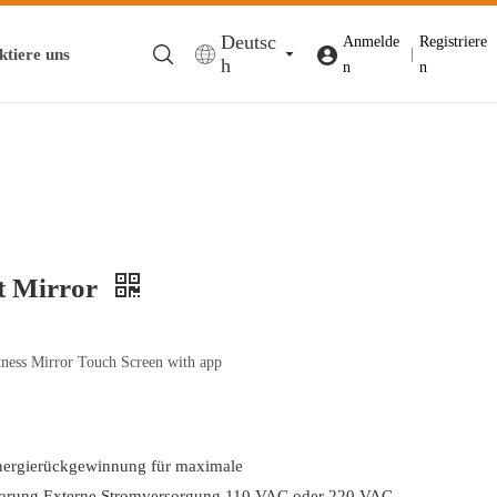
Deutsc
Anmelde
Registriere
ktiere uns
|
h
n
n
t Mirror
ness Mirror Touch Screen with app
E
Energierückgewinnung für maximale
parung.Externe Stromversorgung 110 VAC oder 220 VAC