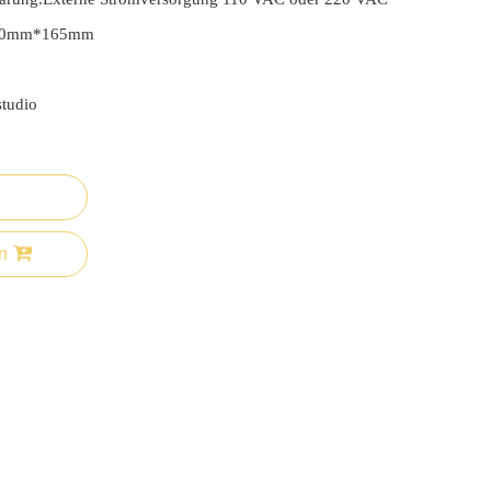
00mm*165mm
studio
n