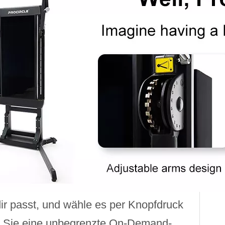
ir passt, und wähle es per Knopfdruck
nen Sie eine unbegrenzte On-Demand-