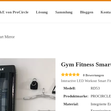
&E von ProCircle
Lösung
Sammlung
Bloggen
Konta
rt Mirror
Gym Fitness Smar
0 Bewertungen
Interactive LED Workout Smart Fit
Modell:
RD53
Produktmarke:
PROCIRCL
Material:
Integrierte 
Energieeins