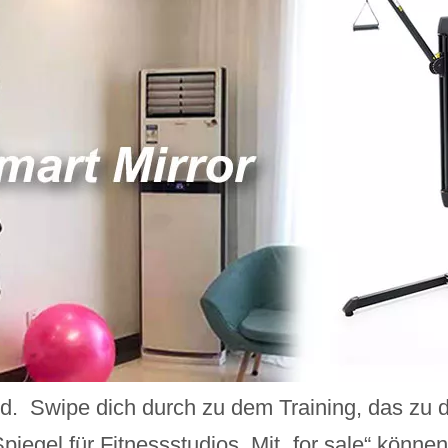
nd
.
Swipe dich durch zu dem Training, das zu d
piegel für Fitnessstudios Mit „for sale“ kön