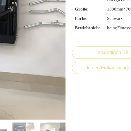
Größe:
1300mm*7
Farbe:
Schwarz
Bewirbt sich:
heim;Fitness
erkundigen
In den Einkaufswage