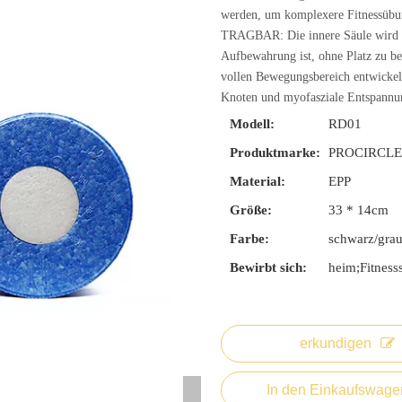
werden, um komplexere Fitnessübu
TRAGBAR: Die innere Säule wird in
Aufbewahrung ist, ohne Platz zu b
vollen Bewegungsbereich entwickel
Knoten und myofasziale Entspannun
Modell:
RD01
Produktmarke:
PROCIRCL
Material:
EPP
Größe:
33 * 14cm
Farbe:
schwarz/grau
Bewirbt sich:
heim;Fitness
erkundigen
In den Einkaufswage