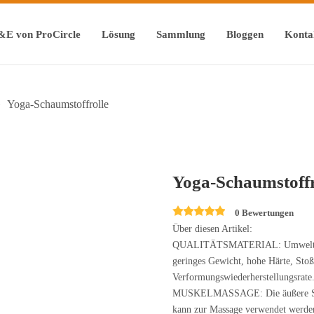
&E von ProCircle
Lösung
Sammlung
Bloggen
Konta
»
Yoga-Schaumstoffrolle
Yoga-Schaumstoff
0 Bewertungen
Über diesen Artikel:
QUALITÄTSMATERIAL: Umweltfreun
geringes Gewicht, hohe Härte, Stoßf
Verformungswiederherstellungsrate
MUSKELMASSAGE: Die äußere Säul
kann zur Massage verwendet werde