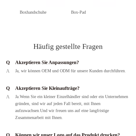
Boxhandschuhe
Box-Pad
Box-Sp
Häufig gestellte Fragen
Q
Akzeptieren Sie Anpassungen?
A
Ja, wir können OEM und ODM für unsere Kunden durchführen.
Q
Akzeptieren Sie Kleinaufträge?
A
Ja.Wenn Sie ein kleiner Einzelhändler sind oder ein Unternehmen
gründen, sind wir auf jeden Fall bereit, mit Ihnen
aufzuwachsen.Und wir freuen uns auf eine langfristige
Zusammenarbeit mit Ihnen.
Q
Können wir unser Logo auf das Produkt drucken?