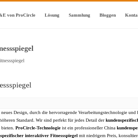
&E von ProCircle
Lösung
Sammlung
Bloggen
Konta
nessspiegel
itnessspiegel
nessspiegel
n neues Design, durch die hervorragende Verarbeitungstechnologie und 
höheren Standard. Wir sind perfekt für jedes Detail der
kundenspezifisch
 bieten.
ProCircle-Technologie
ist ein professioneller China
kundenspez
pezifischer interaktiver Fitnessspiegel
mit niedrigem Preis, konsultiere