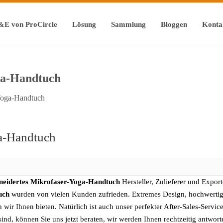
&E von ProCircle
Lösung
Sammlung
Bloggen
Konta
ga-Handtuch
Yoga-Handtuch
a-Handtuch
eidertes Mikrofaser-Yoga-Handtuch
Hersteller, Zulieferer und Export
uch
wurden von vielen Kunden zufrieden. Extremes Design, hochwertige
ir Ihnen bieten. Natürlich ist auch unser perfekter After-Sales-Servic
sind, können Sie uns jetzt beraten, wir werden Ihnen rechtzeitig antwort