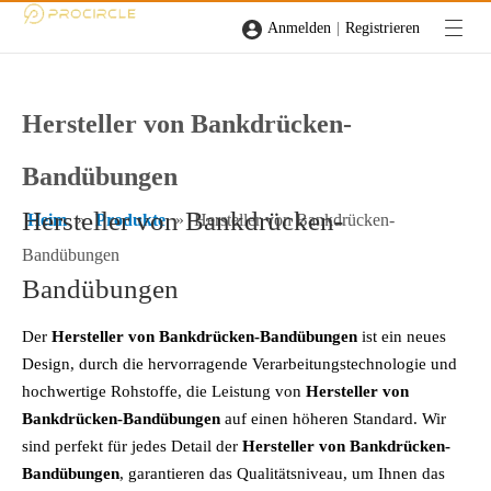
|
Anmelden
Registrieren
Hersteller von Bankdrücken-
Bandübungen
Hersteller von Bankdrücken-
Heim
»
Produkte
»
Hersteller von Bankdrücken-
Bandübungen
Bandübungen
Der
Hersteller von Bankdrücken-Bandübungen
ist ein neues
Design, durch die hervorragende Verarbeitungstechnologie und
hochwertige Rohstoffe, die Leistung von
Hersteller von
Bankdrücken-Bandübungen
auf einen höheren Standard. Wir
sind perfekt für jedes Detail der
Hersteller von Bankdrücken-
Bandübungen
, garantieren das Qualitätsniveau, um Ihnen das