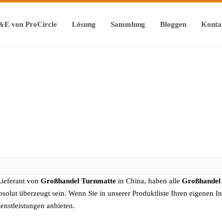
&E von ProCircle
Lösung
Sammlung
Bloggen
Konta
 Lieferant von
Großhandel Turnmatte
in China, haben alle
Großhandel
absolut überzeugt sein. Wenn Sie in unserer Produktliste Ihren eigenen I
enstleistungen anbieten.