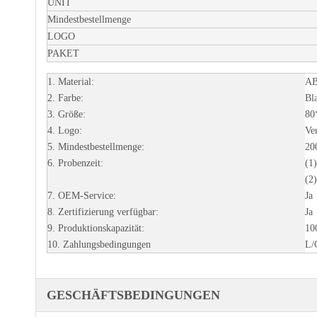
UNIT
Mindestbestellmenge
LOGO
PAKET
1. Material:
AB
2. Farbe:
Bl
3. Größe:
80
4. Logo:
Ve
5. Mindestbestellmenge:
20
6. Probenzeit:
(1
(2
7. OEM-Service:
Ja
8. Zertifizierung verfügbar:
Ja
9. Produktionskapazität:
10
10. Zahlungsbedingungen
L/
GESCHÄFTSBEDINGUNGEN