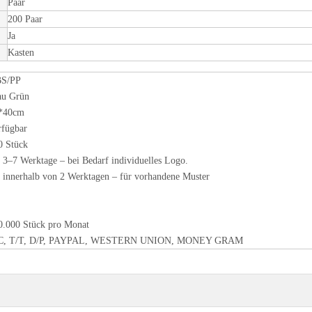
Paar
200 Paar
Ja
Kasten
S/PP
au Grün
*40cm
rfügbar
0 Stück
) 3–7 Werktage – bei Bedarf individuelles Logo.
) innerhalb von 2 Werktagen – für vorhandene Muster
0.000 Stück pro Monat
C, T/T, D/P, PAYPAL, WESTERN UNION, MONEY GRAM