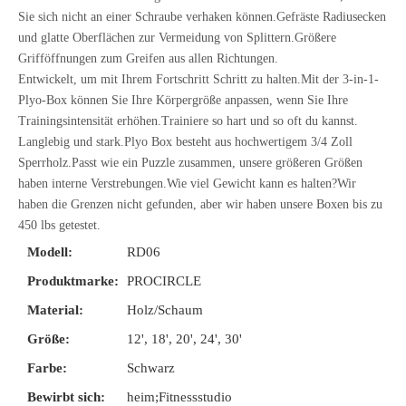
Sie sich nicht an einer Schraube verhaken können.Gefräste Radiusecken
und glatte Oberflächen zur Vermeidung von Splittern.Größere
Grifföffnungen zum Greifen aus allen Richtungen.
Entwickelt, um mit Ihrem Fortschritt Schritt zu halten.Mit der 3-in-1-
Plyo-Box können Sie Ihre Körpergröße anpassen, wenn Sie Ihre
Trainingsintensität erhöhen.Trainiere so hart und so oft du kannst.
Langlebig und stark.Plyo Box besteht aus hochwertigem 3/4 Zoll
Sperrholz.Passt wie ein Puzzle zusammen, unsere größeren Größen
haben interne Verstrebungen.Wie viel Gewicht kann es halten?Wir
haben die Grenzen nicht gefunden, aber wir haben unsere Boxen bis zu
450 lbs getestet.
Modell:
RD06
Produktmarke:
PROCIRCLE
Material:
Holz/Schaum
Größe:
12', 18', 20', 24', 30'
Farbe:
Schwarz
Bewirbt sich:
heim;Fitnessstudio