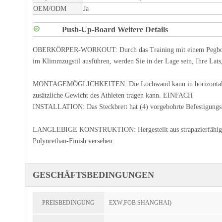
OEM/ODM
Ja
Push-Up-Board Weitere Details
OBERKÖRPER-WORKOUT: Durch das Training mit einem Pegboard kön
im Klimmzugstil ausführen, werden Sie in der Lage sein, Ihre Lats
MONTAGEMÖGLICHKEITEN: Die Lochwand kann in horizontaler oder 
zusätzliche Gewicht des Athleten tragen kann. EINFACH
INSTALLATION: Das Steckbrett hat (4) vorgebohrte Befestigungslöch
LANGLEBIGE KONSTRUKTION: Hergestellt aus strapazierfähigem und 
Polyurethan-Finish versehen.
GESCHÄFTSBEDINGUNGEN
PREISBEDINGUNG
EXW;FOB SHANGHAI)