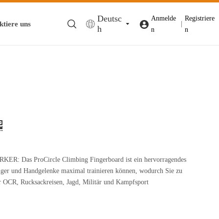
Deutsc
Anmelde
Registriere
ktiere uns
|
h
n
n
Das ProCircle Climbing Fingerboard ist ein hervorragendes
inger und Handgelenke maximal trainieren können, wodurch Sie zu
ür OCR, Rucksackreisen, Jagd, Militär und Kampfsport
E