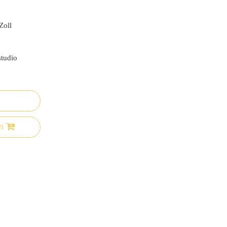
Zoll
studio
n