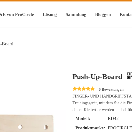
&E von ProCircle
Lösung
Sammlung
Bloggen
Konta
-Board
Push-Up-Board
0 Bewertungen
FINGER- UND HANDGRIFFSTÄRKER: 
Trainingsgerät, mit dem Sie die F
einem Klettertier werden – ideal f
Modell:
RD42
Produktmarke:
PROCIRCL