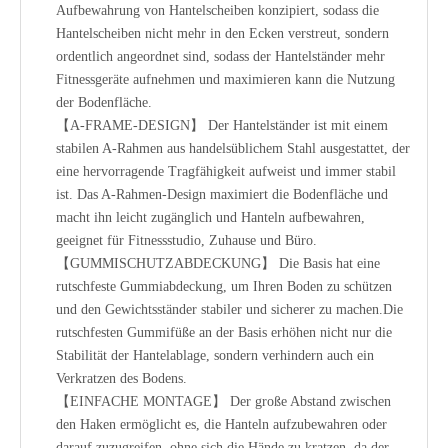
Aufbewahrung von Hantelscheiben konzipiert, sodass die
Hantelscheiben nicht mehr in den Ecken verstreut, sondern
ordentlich angeordnet sind, sodass der Hantelständer mehr
Fitnessgeräte aufnehmen und maximieren kann die Nutzung
der Bodenfläche.
【A-FRAME-DESIGN】 Der Hantelständer ist mit einem
stabilen A-Rahmen aus handelsüblichem Stahl ausgestattet, der
eine hervorragende Tragfähigkeit aufweist und immer stabil
ist. Das A-Rahmen-Design maximiert die Bodenfläche und
macht ihn leicht zugänglich und Hanteln aufbewahren,
geeignet für Fitnessstudio, Zuhause und Büro.
【GUMMISCHUTZABDECKUNG】 Die Basis hat eine
rutschfeste Gummiabdeckung, um Ihren Boden zu schützen
und den Gewichtsständer stabiler und sicherer zu machen.Die
rutschfesten Gummifüße an der Basis erhöhen nicht nur die
Stabilität der Hantelablage, sondern verhindern auch ein
Verkratzen des Bodens.
【EINFACHE MONTAGE】 Der große Abstand zwischen
den Haken ermöglicht es, die Hanteln aufzubewahren oder
darauf zuzugreifen, ohne sich die Hände zu kratzen, da der